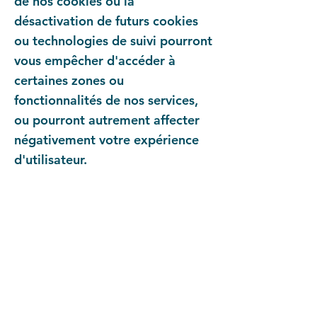
de nos cookies ou la
désactivation de futurs cookies
ou technologies de suivi pourront
vous empêcher d'accéder à
certaines zones ou
fonctionnalités de nos services,
ou pourront autrement affecter
négativement votre expérience
d'utilisateur.
Les liens suivants peuvent être
utiles, ou vous pouvez utiliser
l'option
«
Aide
»
de votre
navigateur.
Paramètres des cookies dans